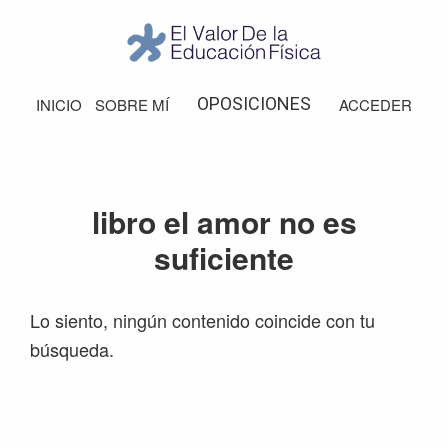
Saltar
Saltar
Saltar
Saltar
a
al
a
al
la
contenido
la
pie
El
Valor
navegación
principal
barra
de
OPOSICIONES
INICIO
SOBRE MÍ
ACCEDER
de
principal
lateral
página
la
Educación
principal
Física
libro el amor no es
suficiente
Lo siento, ningún contenido coincide con tu
búsqueda.