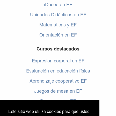
iDoceo en EF
Unidades Didácticas en EF
Matemáticas y EF
Orientación en EF
Cursos destacados
Expresión corporal en EF
Evaluación en educación física
Aprendizaje cooperativo EF
Juegos de mesa en EF
Programar en EF
Cursos online de educación física
Este sitio web utiliza cookies para que usted