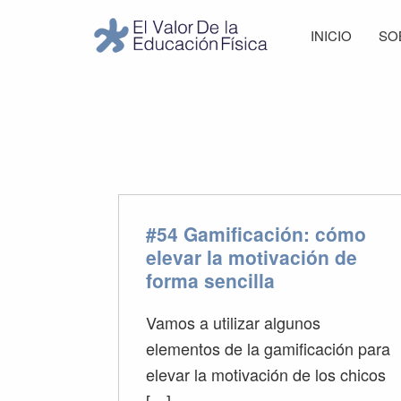
Saltar
Saltar
Saltar
Saltar
INICIO
SO
a
al
a
al
El
la
contenido
la
pie
Valor
navegación
principal
barra
de
de
principal
lateral
página
la
Educación
principal
Física
#54 Gamificación: cómo
elevar la motivación de
forma sencilla
Vamos a utilizar algunos
elementos de la gamificación para
elevar la motivación de los chicos
[…]