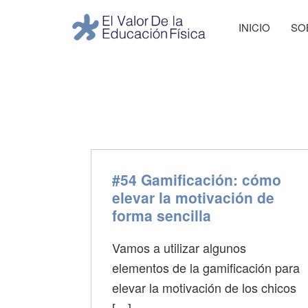
Saltar
Saltar
Saltar
Saltar
INICIO
SO
a
al
a
al
El
la
contenido
la
pie
Valor
navegación
principal
barra
de
de
principal
lateral
página
la
Educación
principal
Física
#54 Gamificación: cómo
elevar la motivación de
forma sencilla
Vamos a utilizar algunos
elementos de la gamificación para
elevar la motivación de los chicos
[…]