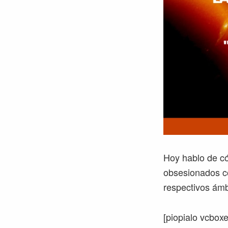
Hoy hablo de có
obsesionados co
respectivos ámb
[piopialo vcbox