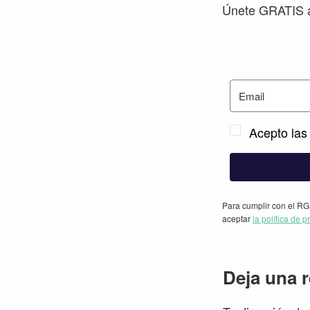
Únete GRATIS a
Acepto las 
Para cumplir con el RG
aceptar
la política de p
Interacc
Deja una 
con