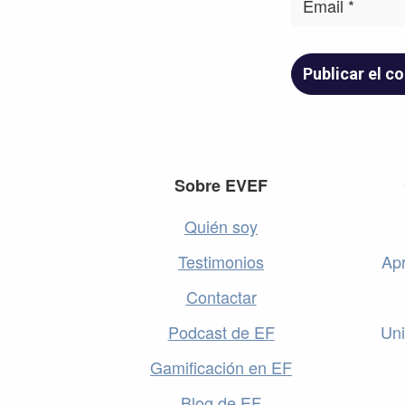
Footer
Sobre EVEF
Quién soy
Testimonios
Apr
Contactar
Podcast de EF
Uni
Gamificación en EF
Blog de EF