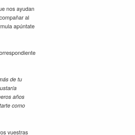
que nos ayudan
acompañar al
órmula apúntate
correspondiente
más de tu
ustaría
meros años
tarte como
ros vuestras