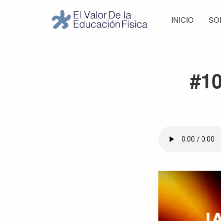
Saltar
Saltar
Saltar
Saltar
INICIO
SO
a
al
a
al
El
la
contenido
la
pie
Valor
navegación
principal
barra
de
de
principal
lateral
página
la
#10
Educación
principal
Física