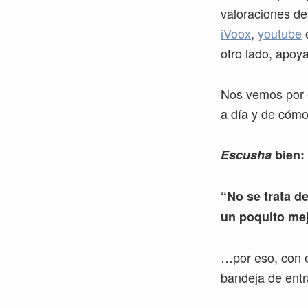
valoraciones de
iVoox
,
youtube
otro lado, apoy
Nos vemos por e
a día y de cómo
Escusha
bien:
“No se trata de
un poquito mej
…por eso, con e
bandeja de entr