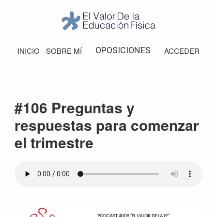
Saltar
Saltar
Saltar
Saltar
a
al
a
al
la
contenido
la
pie
El
Valor
navegación
principal
barra
de
OPOSICIONES
INICIO
SOBRE MÍ
ACCEDER
de
principal
lateral
página
la
Educación
principal
Física
#106 Preguntas y
respuestas para comenzar
el trimestre