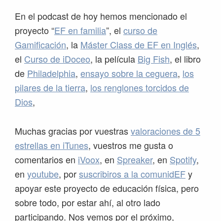
En el podcast de hoy hemos mencionado el
proyecto “
EF en familia
”, el
curso de
Gamificación
, la
Máster Class de EF en Inglés
,
el
Curso de iDoceo
, la película
Big Fish
, el libro
de
Philadelphia
,
ensayo sobre la ceguera
,
los
pilares de la tierra
,
los renglones torcidos de
Dios
,
Muchas gracias por vuestras
valoraciones de 5
estrellas en iTunes
, vuestros me gusta o
comentarios en
iVoox
, en
Spreaker
, en
Spotify
,
en
youtube
, por
suscribiros a la comunidEF
y
apoyar este proyecto de educación física, pero
sobre todo, por estar ahí, al otro lado
participando. Nos vemos por el próximo,