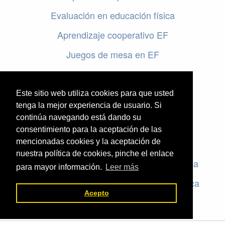
Evaluación en educación física
Aprendizaje cooperativo EF
Juegos de mesa en EF
Programar en EF
Cursos online de educación física
Este sitio web utiliza cookies para que usted
tenga la mejor experiencia de usuario. Si
continúa navegando está dando su
Artículos destacados
consentimiento para la aceptación de las
Evaluación en educación física
mencionadas cookies y la aceptación de
nuestra política de cookies, pinche el enlace
Criterios de evaluación en educación física
para mayor información.
Leer más
Rúbricas de evaluación en educación física
Acepto