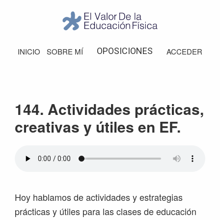
Saltar
Saltar
Saltar
Saltar
a
al
a
al
la
contenido
la
pie
El
Valor
navegación
principal
barra
de
OPOSICIONES
INICIO
SOBRE MÍ
ACCEDER
de
principal
lateral
página
la
Educación
principal
Física
144. Actividades prácticas,
creativas y útiles en EF.
Hoy hablamos de actividades y estrategias
prácticas y útiles para las clases de educación