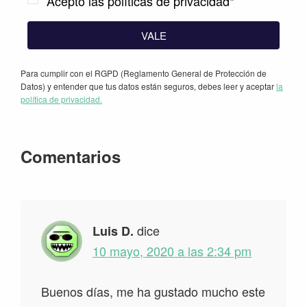
Acepto las políticas de privacidad*
VALE
Para cumplir con el RGPD (Reglamento General de Protección de
Datos) y entender que tus datos están seguros, debes leer y aceptar
la
política de privacidad.
Interacciones
Comentarios
con
los
lectores
dice
Luis D.
10 mayo, 2020 a las 2:34 pm
Buenos días, me ha gustado mucho este