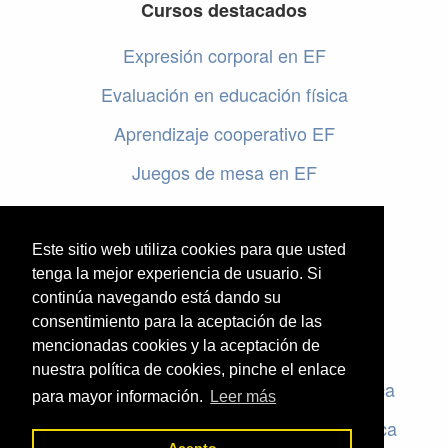
Cursos destacados
Expresión corporal en EF
Evaluación en educación física
Aprendizaje cooperativo EF
Juegos de mesa en EF
Programar en EF
Cursos online de educación física
Este sitio web utiliza cookies para que usted
tenga la mejor experiencia de usuario. Si
continúa navegando está dando su
Artículos destacados
consentimiento para la aceptación de las
mencionadas cookies y la aceptación de
Evaluación en educación física
nuestra política de cookies, pinche el enlace
Criterios de evaluación en educación física
para mayor información.
Leer más
Rúbricas de evaluación en educación física