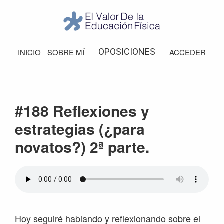
Saltar
Saltar
Saltar
Saltar
a
al
a
al
la
contenido
la
pie
El
Valor
navegación
principal
barra
de
OPOSICIONES
INICIO
SOBRE MÍ
ACCEDER
de
principal
lateral
página
la
Educación
principal
Física
#188 Reflexiones y
estrategias (¿para
novatos?) 2ª parte.
Hoy seguiré hablando y reflexionando sobre el