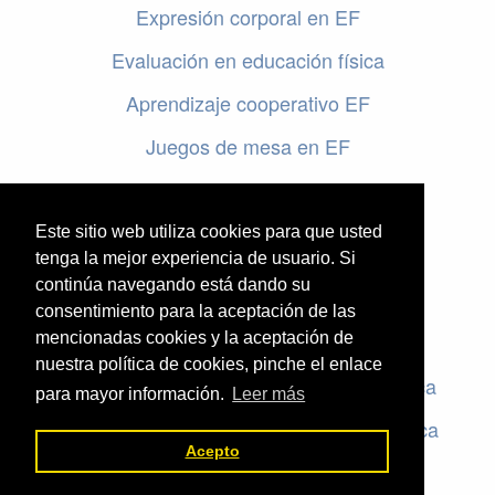
Expresión corporal en EF
Evaluación en educación física
Aprendizaje cooperativo EF
Juegos de mesa en EF
Programar en EF
Cursos online de educación física
Este sitio web utiliza cookies para que usted
tenga la mejor experiencia de usuario. Si
continúa navegando está dando su
Artículos destacados
consentimiento para la aceptación de las
mencionadas cookies y la aceptación de
Evaluación en educación física
nuestra política de cookies, pinche el enlace
Criterios de evaluación en educación física
para mayor información.
Leer más
Rúbricas de evaluación en educación física
Acepto