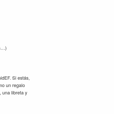
os…)
idEF. Si estás,
mo un regalo
 una libreta y