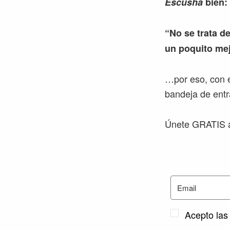
Escusha
bien:
“No se trata de
un poquito mej
…por eso, con e
bandeja de entr
Únete GRATIS a
Acepto las 