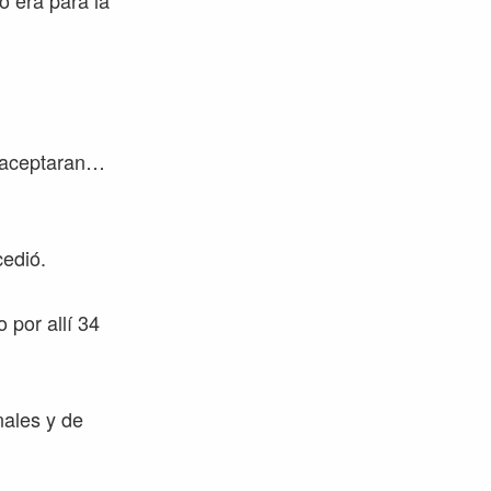
o era para la
a aceptaran…
cedió.
 por allí 34
nales y de