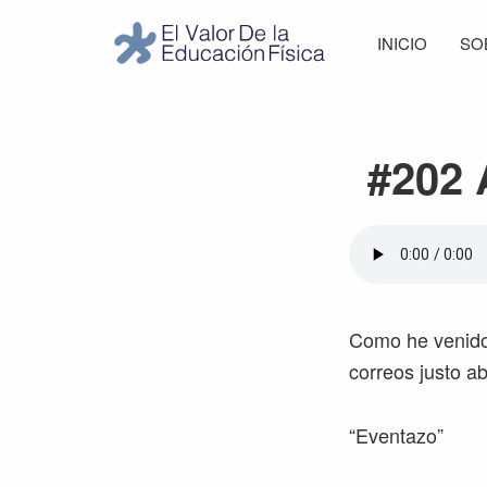
Saltar
Saltar
Saltar
Saltar
INICIO
SO
a
al
a
al
El
la
contenido
la
pie
Valor
navegación
principal
barra
de
de
principal
lateral
página
la
#202 
Educación
principal
Física
Como he venido 
correos justo ab
“Eventazo”