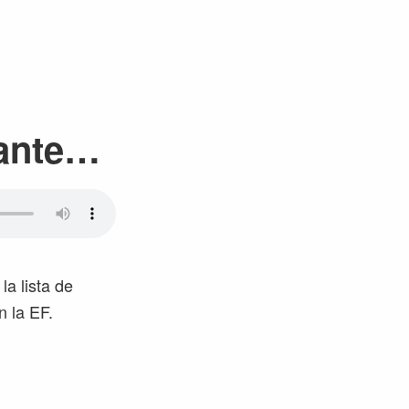
sante…
a lista de
n la EF.