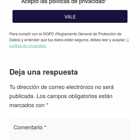
Acepto las políticas de privacidad*
VALE
Para cumplir con el RGPD (Reglamento General de Protección de
Datos) y entender que tus datos están seguros, debes leer y aceptar
la
política de privacidad.
Interacciones
Deja una respuesta
con
Tu dirección de correo electrónico no será
los
publicada.
Los campos obligatorios están
lectores
marcados con
*