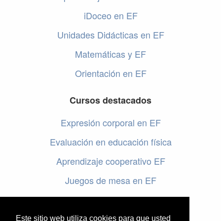
iDoceo en EF
Unidades Didácticas en EF
Matemáticas y EF
Orientación en EF
Cursos destacados
Expresión corporal en EF
Evaluación en educación física
Aprendizaje cooperativo EF
Juegos de mesa en EF
Programar en EF
Cursos online de educación física
Este sitio web utiliza cookies para que usted