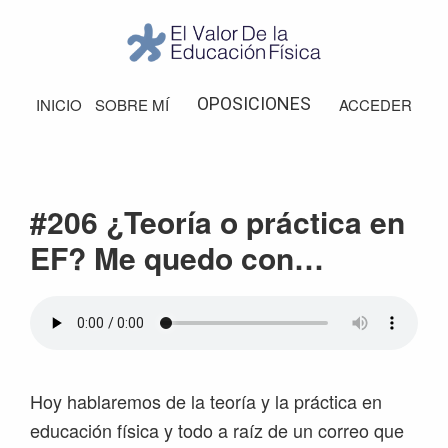
Saltar
Saltar
Saltar
Saltar
a
al
a
al
la
contenido
la
pie
El
Valor
navegación
principal
barra
de
OPOSICIONES
INICIO
SOBRE MÍ
ACCEDER
de
principal
lateral
página
la
Educación
principal
Física
#206 ¿Teoría o práctica en
EF? Me quedo con…
Hoy hablaremos de la teoría y la práctica en
educación física y todo a raíz de un correo que