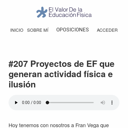
Saltar
Saltar
Saltar
Saltar
a
al
a
al
la
contenido
la
pie
El
Valor
navegación
principal
barra
de
OPOSICIONES
INICIO
SOBRE MÍ
ACCEDER
de
principal
lateral
página
la
Educación
principal
Física
#207 Proyectos de EF que
generan actividad física e
ilusión
Hoy tenemos con nosotros a Fran Vega que