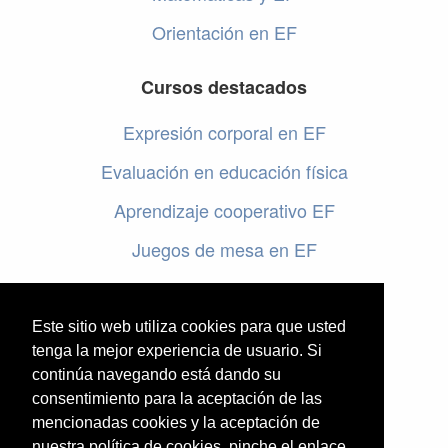
Orientación en EF
Cursos destacados
Expresión corporal en EF
Evaluación en educación física
Aprendizaje cooperativo EF
Juegos de mesa en EF
Programar en EF
Cursos online de educación física
Este sitio web utiliza cookies para que usted
tenga la mejor experiencia de usuario. Si
continúa navegando está dando su
Artículos destacados
consentimiento para la aceptación de las
mencionadas cookies y la aceptación de
Evaluación en educación física
nuestra política de cookies, pinche el enlace