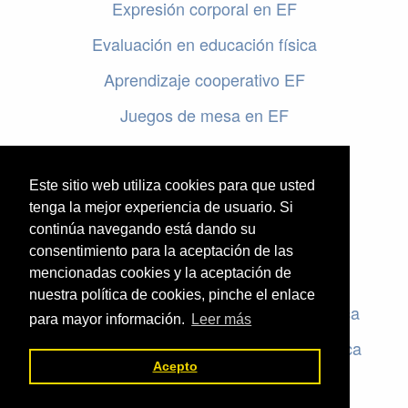
Expresión corporal en EF
Evaluación en educación física
Aprendizaje cooperativo EF
Juegos de mesa en EF
Programar en EF
Cursos online de educación física
Este sitio web utiliza cookies para que usted
tenga la mejor experiencia de usuario. Si
continúa navegando está dando su
Artículos destacados
consentimiento para la aceptación de las
mencionadas cookies y la aceptación de
Evaluación en educación física
nuestra política de cookies, pinche el enlace
Criterios de evaluación en educación física
para mayor información.
Leer más
Rúbricas de evaluación en educación física
Acepto