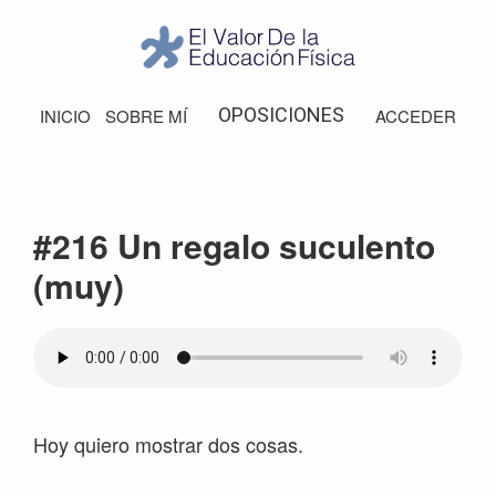
Saltar
Saltar
Saltar
Saltar
a
al
a
al
la
contenido
la
pie
El
Valor
navegación
principal
barra
de
OPOSICIONES
INICIO
SOBRE MÍ
ACCEDER
de
principal
lateral
página
la
Educación
principal
Física
#216 Un regalo suculento
(muy)
Hoy quiero mostrar dos cosas.