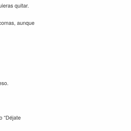
ieras quitar.
s comas, aunque
 eso.
o “Déjate