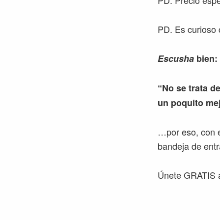
PD. Precio espe
PD. Es curioso 
Escusha
bien:
“No se trata de
un poquito mej
…por eso, con e
bandeja de entr
Únete GRATIS a