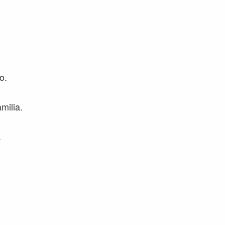
o.
milia.
.