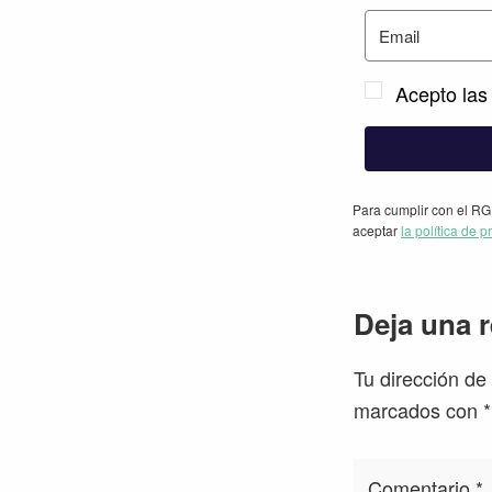
Acepto las 
Para cumplir con el RG
aceptar
la política de p
Interacc
Deja una 
con
Tu dirección de
los
marcados con
*
lectores