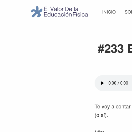
Saltar
Saltar
Saltar
Saltar
INICIO
SO
a
al
a
al
El
la
contenido
la
pie
Valor
navegación
principal
barra
de
de
principal
lateral
página
la
#233 
Educación
principal
Física
Te voy a conta
(o sí).