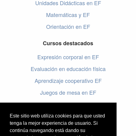
Unidades Didácticas en EF
Matemáticas y EF
Orientación en EF
Cursos destacados
Expresión corporal en EF
Evaluación en educación física
Aprendizaje cooperativo EF
Juegos de mesa en EF
Programar en EF
Cursos online de educación física
Este sitio web utiliza cookies para que usted
tenga la mejor experiencia de usuario. Si
continúa navegando está dando su
Artículos destacados