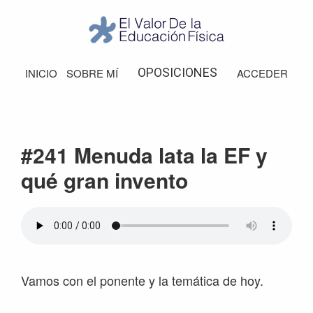
Saltar
Saltar
Saltar
Saltar
a
al
a
al
la
contenido
la
pie
El
Valor
navegación
principal
barra
de
OPOSICIONES
INICIO
SOBRE MÍ
ACCEDER
de
principal
lateral
página
la
Educación
principal
Física
#241 Menuda lata la EF y
qué gran invento
Vamos con el ponente y la temática de hoy.