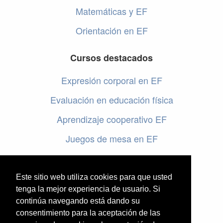
Matemáticas y EF
Orientación en EF
Cursos destacados
Expresión corporal en EF
Evaluación en educación física
Aprendizaje cooperativo EF
Juegos de mesa en EF
Programar en EF
Cursos online de educación física
Este sitio web utiliza cookies para que usted
tenga la mejor experiencia de usuario. Si
continúa navegando está dando su
Artículos destacados
consentimiento para la aceptación de las