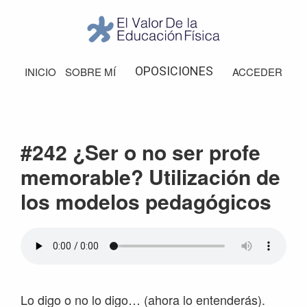
Saltar
Saltar
Saltar
Saltar
a
al
a
al
la
contenido
la
pie
El
Valor
navegación
principal
barra
de
OPOSICIONES
INICIO
SOBRE MÍ
ACCEDER
de
principal
lateral
página
la
Educación
principal
Física
#242 ¿Ser o no ser profe
memorable? Utilización de
los modelos pedagógicos
Lo digo o no lo digo… (ahora lo entenderás).