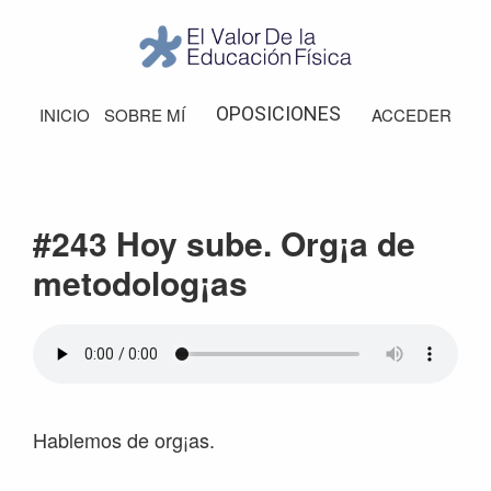
Saltar
Saltar
Saltar
Saltar
a
al
a
al
la
contenido
la
pie
El
Valor
navegación
principal
barra
de
OPOSICIONES
INICIO
SOBRE MÍ
ACCEDER
de
principal
lateral
página
la
Educación
principal
Física
#243 Hoy sube. Org¡a de
metodolog¡as
Hablemos de org¡as.