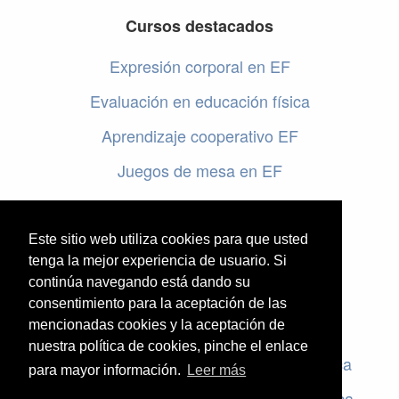
Cursos destacados
Expresión corporal en EF
Evaluación en educación física
Aprendizaje cooperativo EF
Juegos de mesa en EF
Programar en EF
Cursos online de educación física
Este sitio web utiliza cookies para que usted
tenga la mejor experiencia de usuario. Si
continúa navegando está dando su
Artículos destacados
consentimiento para la aceptación de las
mencionadas cookies y la aceptación de
Evaluación en educación física
nuestra política de cookies, pinche el enlace
Criterios de evaluación en educación física
para mayor información.
Leer más
Rúbricas de evaluación en educación física