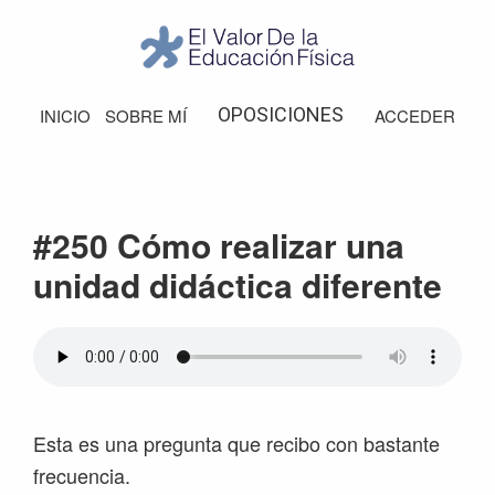
Saltar
Saltar
Saltar
Saltar
a
al
a
al
la
contenido
la
pie
El
Valor
navegación
principal
barra
de
OPOSICIONES
INICIO
SOBRE MÍ
ACCEDER
de
principal
lateral
página
la
Educación
principal
Física
#250 Cómo realizar una
unidad didáctica diferente
Esta es una pregunta que recibo con bastante
frecuencia.