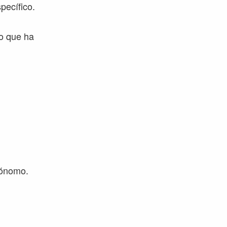
pecífico.
lo que ha
utónomo.