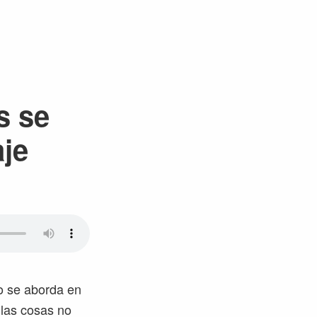
s se
aje
o se aborda en
 las cosas no