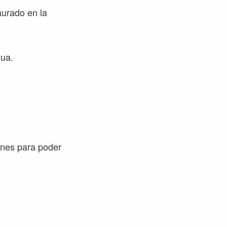
aurado en la
gua.
ones para poder