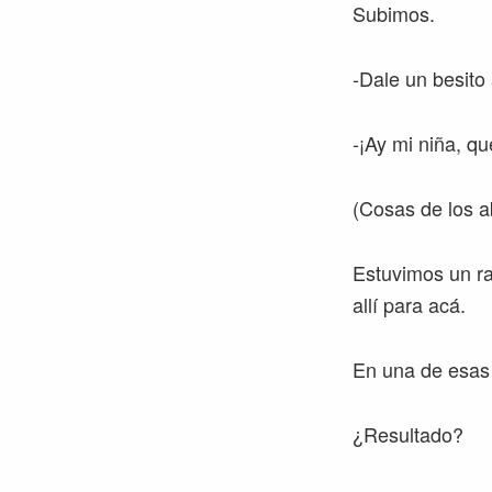
Subimos.
-Dale un besito 
-¡Ay mi niña, q
(Cosas de los a
Estuvimos un rat
allí para acá.
En una de esas c
¿Resultado?