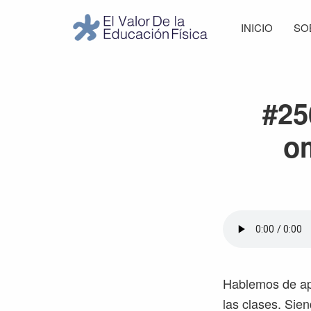
Saltar
Saltar
Saltar
Saltar
INICIO
SO
a
al
a
al
El
la
contenido
la
pie
Valor
navegación
principal
barra
de
de
principal
lateral
página
la
#25
Educación
principal
Física
om
Hablemos de apr
las clases. Sie