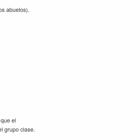
os abuelos).
 que el
l grupo clase.