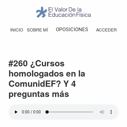
Saltar
Saltar
Saltar
Saltar
a
al
a
al
la
contenido
la
pie
El
Valor
navegación
principal
barra
de
OPOSICIONES
INICIO
SOBRE MÍ
ACCEDER
de
principal
lateral
página
la
Educación
principal
Física
#260 ¿Cursos
homologados en la
ComunidEF? Y 4
preguntas más