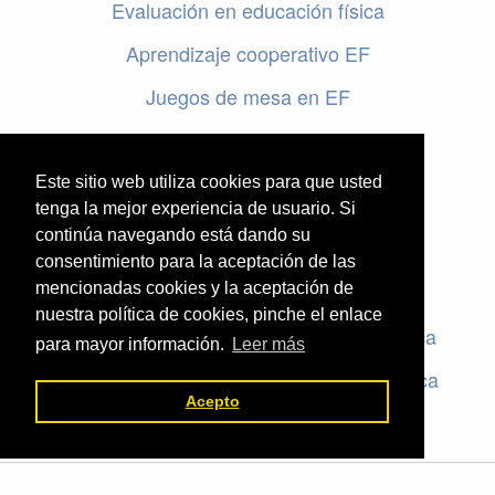
Evaluación en educación física
Aprendizaje cooperativo EF
Juegos de mesa en EF
Programar en EF
Cursos online de educación física
Este sitio web utiliza cookies para que usted
tenga la mejor experiencia de usuario. Si
continúa navegando está dando su
Artículos destacados
consentimiento para la aceptación de las
mencionadas cookies y la aceptación de
Evaluación en educación física
nuestra política de cookies, pinche el enlace
Criterios de evaluación en educación física
para mayor información.
Leer más
Rúbricas de evaluación en educación física
Acepto