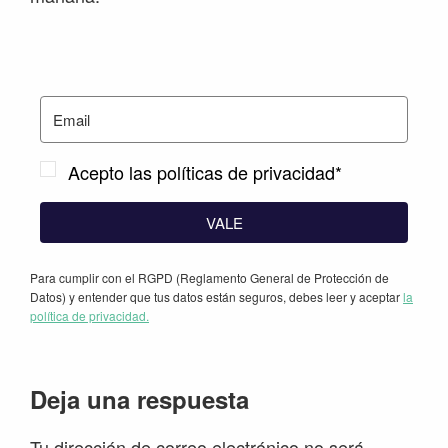
Acepto las políticas de privacidad*
VALE
Para cumplir con el RGPD (Reglamento General de Protección de
Datos) y entender que tus datos están seguros, debes leer y aceptar
la
política de privacidad.
Interacciones
Deja una respuesta
con
Tu dirección de correo electrónico no será