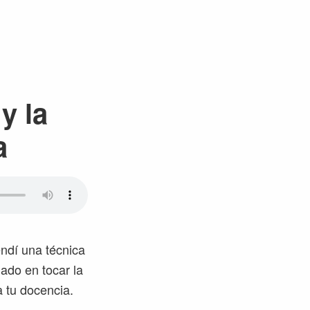
y la
a
ndí una técnica
nado en tocar la
a tu docencia.