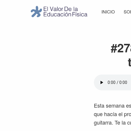
Saltar
Saltar
Saltar
Saltar
INICIO
SO
a
al
a
al
El
la
contenido
la
pie
Valor
navegación
principal
barra
de
de
principal
lateral
página
la
#27
Educación
principal
Física
Esta semana est
que hacía el pr
guitarra. Te la 