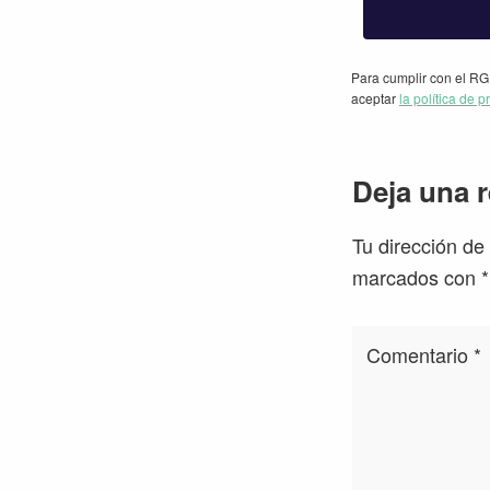
Para cumplir con el RG
aceptar
la política de p
Interacc
Deja una 
con
Tu dirección de
los
marcados con
*
lectores