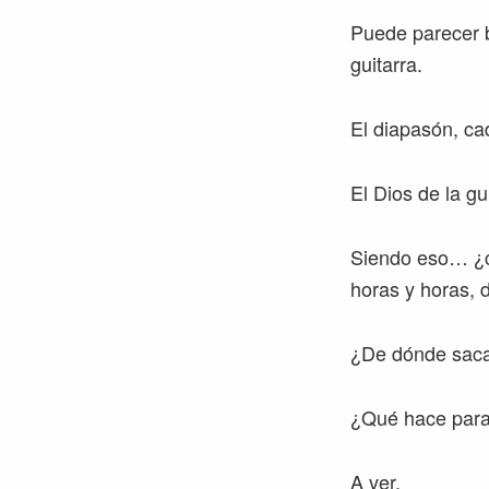
Puede parecer b
guitarra.
El diapasón, ca
El Dios de la gu
Siendo eso… ¿có
horas y horas, d
¿De dónde saca 
¿Qué hace para
A ver.