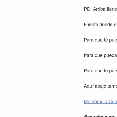
PD. Arriba tien
Fuente donde el
Para que te pu
Para que pueda
Para que te pue
Aquí abajo tamb
Membresía Co
Escusha
bien: