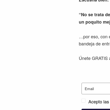
“No se trata de
un poquito mej
…por eso, con e
bandeja de entr
Únete GRATIS a
Acepto las 