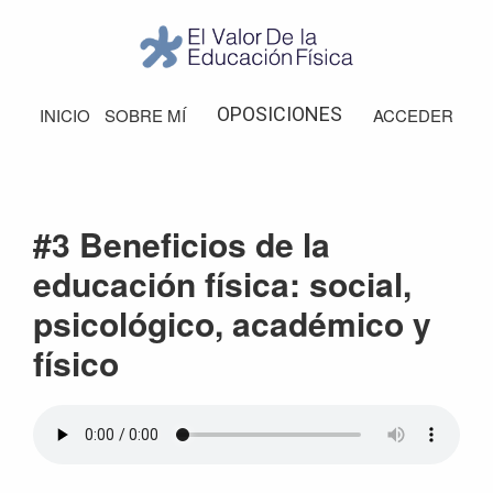
Saltar
Saltar
Saltar
Saltar
a
al
a
al
la
contenido
la
pie
El
Valor
navegación
principal
barra
de
OPOSICIONES
INICIO
SOBRE MÍ
ACCEDER
de
principal
lateral
página
la
Educación
principal
Física
#3 Beneficios de la
educación física: social,
psicológico, académico y
físico