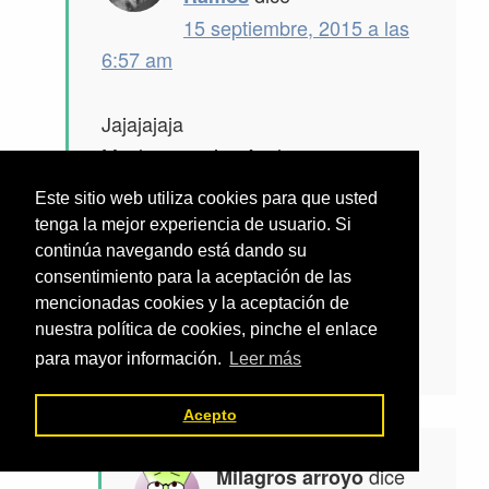
15 septiembre, 2015 a las
6:57 am
Jajajajaja
Muchas gracias Ayelen,
Me alegra saber que te parece
Este sitio web utiliza cookies para que usted
interesante esta entrada.
tenga la mejor experiencia de usuario. Si
Un saludo y que tengas un muy
continúa navegando está dando su
buen día 🙂
consentimiento para la aceptación de las
mencionadas cookies y la aceptación de
nuestra política de cookies, pinche el enlace
Responder
para mayor información.
Leer más
Acepto
dice
Milagros arroyo