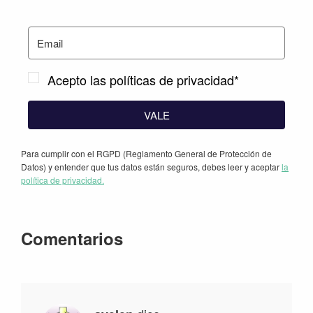
Acepto las políticas de privacidad*
VALE
Para cumplir con el RGPD (Reglamento General de Protección de
Datos) y entender que tus datos están seguros, debes leer y aceptar
la
política de privacidad.
Interacciones
Comentarios
con
los
lectores