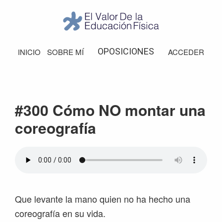
Saltar
Saltar
Saltar
Saltar
a
al
a
al
la
contenido
la
pie
El
Valor
navegación
principal
barra
de
OPOSICIONES
INICIO
SOBRE MÍ
ACCEDER
de
principal
lateral
página
la
Educación
principal
Física
#300 Cómo NO montar una
coreografía
Que levante la mano quien no ha hecho una
coreografía en su vida.