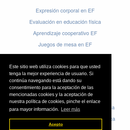
Expresión corporal en EF
Evaluación en educación física
Aprendizaje cooperativo EF
Juegos de mesa en EF
Programar en EF
Cursos online de educación física
Este sitio web utiliza cookies para que usted
tenga la mejor experiencia de usuario. Si
continúa navegando está dando su
Artículos destacados
consentimiento para la aceptación de las
mencionadas cookies y la aceptación de
Evaluación en educación física
nuestra política de cookies, pinche el enlace
Criterios de evaluación en educación física
para mayor información.
Leer más
Rúbricas de evaluación en educación física
Acepto