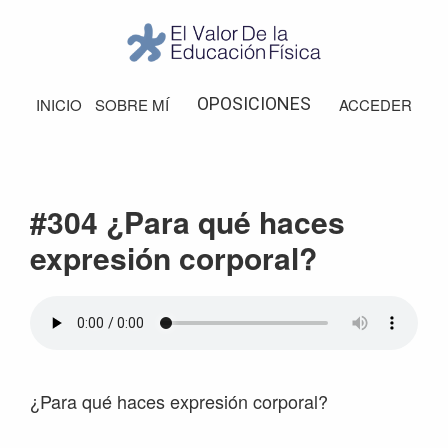
Saltar
Saltar
Saltar
Saltar
a
al
a
al
la
contenido
la
pie
El
Valor
navegación
principal
barra
de
OPOSICIONES
INICIO
SOBRE MÍ
ACCEDER
de
principal
lateral
página
la
Educación
principal
Física
#304 ¿Para qué haces
expresión corporal?
¿Para qué haces expresión corporal?