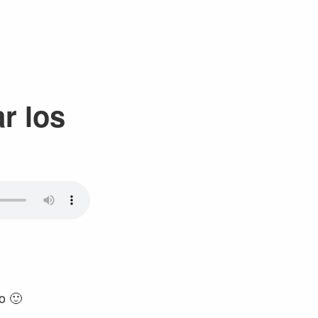
r los
o 🙂