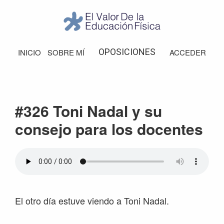
Saltar
Saltar
Saltar
Saltar
a
al
a
al
la
contenido
la
pie
El
Valor
navegación
principal
barra
de
OPOSICIONES
INICIO
SOBRE MÍ
ACCEDER
de
principal
lateral
página
la
Educación
principal
Física
#326 Toni Nadal y su
consejo para los docentes
El otro día estuve viendo a Toni Nadal.