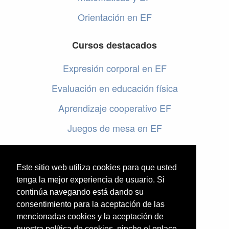
Orientación en EF
Cursos destacados
Expresión corporal en EF
Evaluación en educación física
Aprendizaje cooperativo EF
Juegos de mesa en EF
Programar en EF
Cursos online de educación física
Este sitio web utiliza cookies para que usted
tenga la mejor experiencia de usuario. Si
continúa navegando está dando su
Artículos destacados
consentimiento para la aceptación de las
mencionadas cookies y la aceptación de
Evaluación en educación física
nuestra política de cookies, pinche el enlace