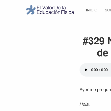
Saltar
Saltar
Saltar
Saltar
INICIO
SO
a
al
a
al
El
la
contenido
la
pie
Valor
navegación
principal
barra
de
de
principal
lateral
página
la
#329 
Educación
principal
Física
de 
Ayer me pregunt
Hola,