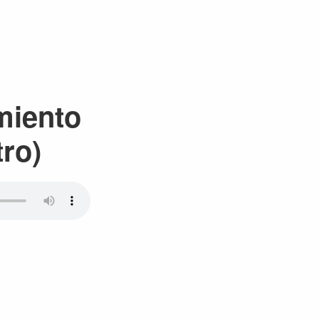
miento
tro)