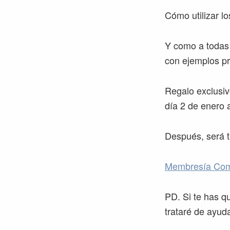
Cómo utilizar l
Y como a todas
con ejemplos pr
Regalo exclusiv
día 2 de enero a
Después, será t
Membresía Comu
PD. Si te has q
trataré de ayud