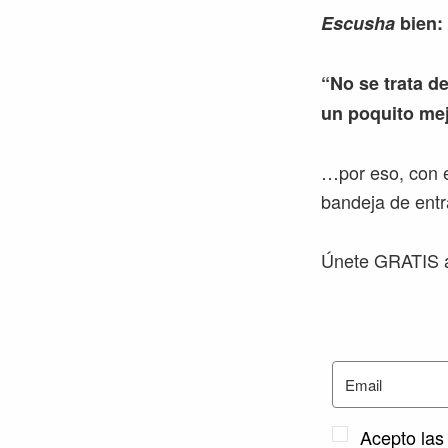
Escusha
bien:
“No se trata de
un poquito mej
…por eso, con e
bandeja de entr
Únete GRATIS a
Acepto las 