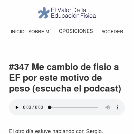
Saltar
Saltar
Saltar
Saltar
a
al
a
al
la
contenido
la
pie
El
Valor
navegación
principal
barra
de
OPOSICIONES
INICIO
SOBRE MÍ
ACCEDER
de
principal
lateral
página
la
Educación
principal
Física
#347 Me cambio de fisio a
EF por este motivo de
peso (escucha el podcast)
El otro día estuve hablando con Sergio.