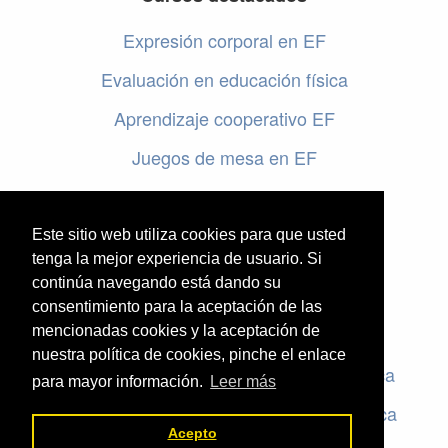
Expresión corporal en EF
Evaluación en educación física
Aprendizaje cooperativo EF
Juegos de mesa en EF
Programar en EF
Cursos online de educación física
Este sitio web utiliza cookies para que usted
tenga la mejor experiencia de usuario. Si
continúa navegando está dando su
Artículos destacados
consentimiento para la aceptación de las
mencionadas cookies y la aceptación de
Evaluación en educación física
nuestra política de cookies, pinche el enlace
Criterios de evaluación en educación física
para mayor información.
Leer más
Rúbricas de evaluación en educación física
Acepto