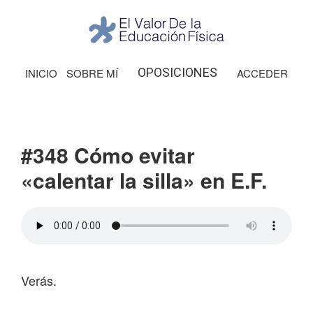
Saltar
Saltar
Saltar
Saltar
a
al
a
al
la
contenido
la
pie
El
Valor
navegación
principal
barra
de
OPOSICIONES
INICIO
SOBRE MÍ
ACCEDER
de
principal
lateral
página
la
Educación
principal
Física
#348 Cómo evitar
«calentar la silla» en E.F.
Verás.