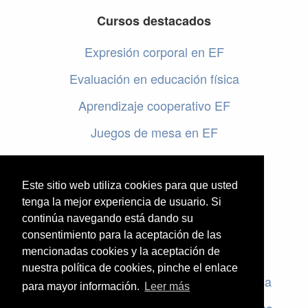
Cursos destacados
Expresión corporal en EF
Evaluación en educación física
Aprendizaje cooperativo EF
Juegos de mesa en EF
Programar en EF
Cursos online de educación física
Este sitio web utiliza cookies para que usted
tenga la mejor experiencia de usuario. Si
continúa navegando está dando su
Artículos destacados
consentimiento para la aceptación de las
mencionadas cookies y la aceptación de
Evaluación en educación física
nuestra política de cookies, pinche el enlace
Criterios de evaluación en educación física
para mayor información.
Leer más