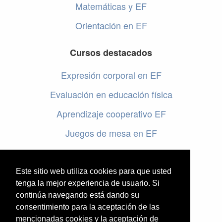
Matemáticas y EF
Orientación en EF
Cursos destacados
Expresión corporal en EF
Evaluación en educación física
Aprendizaje cooperativo EF
Juegos de mesa en EF
Programar en EF
Cursos online de educación física
Este sitio web utiliza cookies para que usted
tenga la mejor experiencia de usuario. Si
continúa navegando está dando su
Artículos destacados
consentimiento para la aceptación de las
mencionadas cookies y la aceptación de
Evaluación en educación física