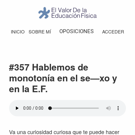
Saltar
Saltar
Saltar
Saltar
a
al
a
al
la
contenido
la
pie
El
Valor
navegación
principal
barra
de
OPOSICIONES
INICIO
SOBRE MÍ
ACCEDER
de
principal
lateral
página
la
Educación
principal
Física
#357 Hablemos de
monotonía en el se—xo y
en la E.F.
Va una curiosidad curiosa que te puede hacer