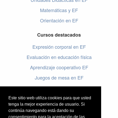
Matemáticas y EF
Orientación en EF
Cursos destacados
Expresión corporal en EF
Evaluación en educación física
Aprendizaje cooperativo EF
Juegos de mesa en EF
Programar en EF
Cursos online de educación física
Este sitio web utiliza cookies para que usted
tenga la mejor experiencia de usuario. Si
continúa navegando está dando su
Artículos destacados
consentimiento para la aceptación de las