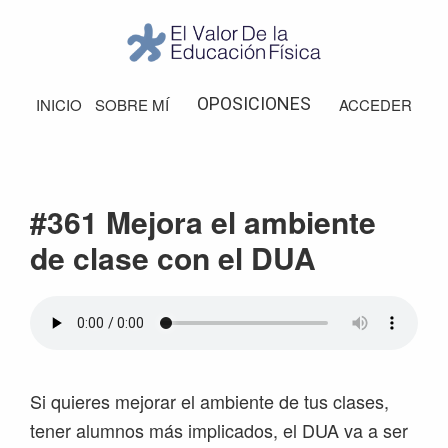
Saltar
Saltar
Saltar
Saltar
a
al
a
al
la
contenido
la
pie
El
Valor
navegación
principal
barra
de
OPOSICIONES
INICIO
SOBRE MÍ
ACCEDER
de
principal
lateral
página
la
Educación
principal
Física
#361 Mejora el ambiente
de clase con el DUA
Si quieres mejorar el ambiente de tus clases,
tener alumnos más implicados, el DUA va a ser