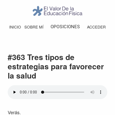
Saltar
Saltar
Saltar
Saltar
a
al
a
al
la
contenido
la
pie
El
Valor
navegación
principal
barra
de
OPOSICIONES
INICIO
SOBRE MÍ
ACCEDER
de
principal
lateral
página
la
Educación
principal
Física
#363 Tres tipos de
estrategias para favorecer
la salud
Verás.