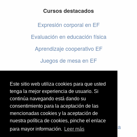
Cursos destacados
Expresión corporal en EF
Evaluación en educación física
Aprendizaje cooperativo EF
Juegos de mesa en EF
Programar en EF
Cursos online de educación física
Este sitio web utiliza cookies para que usted
tenga la mejor experiencia de usuario. Si
continúa navegando está dando su
Artículos destacados
consentimiento para la aceptación de las
mencionadas cookies y la aceptación de
Evaluación en educación física
nuestra política de cookies, pinche el enlace
Criterios de evaluación en educación física
para mayor información.
Leer más