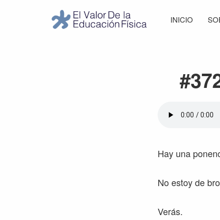
Saltar
Saltar
Saltar
Saltar
INICIO
SO
a
al
a
al
El
la
contenido
la
pie
Valor
navegación
principal
barra
de
de
principal
lateral
página
la
#372
Educación
principal
Física
Hay una ponenci
No estoy de br
Verás.