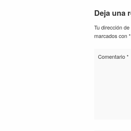
Interacc
Deja una 
con
Tu dirección de
los
marcados con
*
lectores