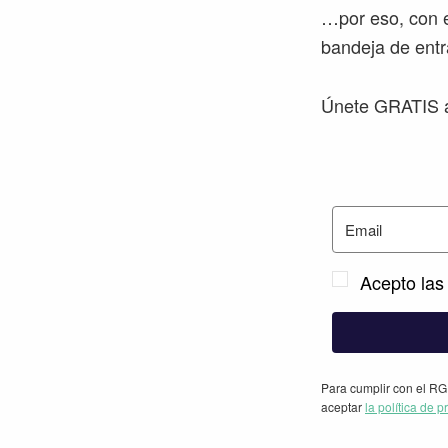
…por eso, con e
bandeja de entr
Únete GRATIS a
Acepto las 
Para cumplir con el RG
aceptar
la política de p