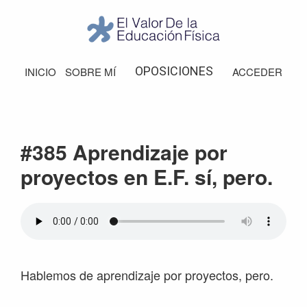
Saltar
Saltar
Saltar
Saltar
a
al
a
al
la
contenido
la
pie
El
Valor
navegación
principal
barra
de
OPOSICIONES
INICIO
SOBRE MÍ
ACCEDER
de
principal
lateral
página
la
Educación
principal
Física
#385 Aprendizaje por
proyectos en E.F. sí, pero.
Hablemos de aprendizaje por proyectos, pero.