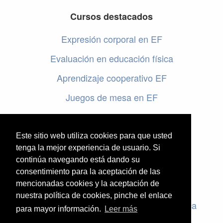
Cursos destacados
Expresión corporal en EF
Evaluación en educación física
Aprendizaje cooperativo EF
Juegos de mesa en EF
Programar en EF
Cursos online de educación física
Este sitio web utiliza cookies para que usted
tenga la mejor experiencia de usuario. Si
continúa navegando está dando su
Artículos destacados
consentimiento para la aceptación de las
mencionadas cookies y la aceptación de
Evaluación en educación física
nuestra política de cookies, pinche el enlace
Criterios de evaluación en educación física
para mayor información.
Leer más