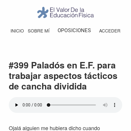
Saltar
Saltar
Saltar
Saltar
a
al
a
al
la
contenido
la
pie
El
Valor
navegación
principal
barra
de
OPOSICIONES
INICIO
SOBRE MÍ
ACCEDER
de
principal
lateral
página
la
Educación
principal
Física
#399 Paladós en E.F. para
trabajar aspectos tácticos
de cancha dividida
Ojalá alguien me hubiera dicho cuando