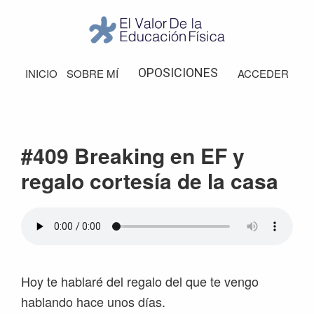
Saltar
Saltar
Saltar
Saltar
a
al
a
al
la
contenido
la
pie
El
Valor
navegación
principal
barra
de
OPOSICIONES
INICIO
SOBRE MÍ
ACCEDER
de
principal
lateral
página
la
Educación
principal
Física
#409 Breaking en EF y
regalo cortesía de la casa
Hoy te hablaré del regalo del que te vengo
hablando hace unos días.