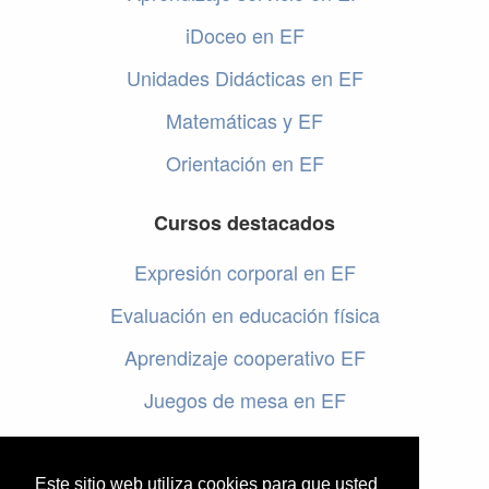
iDoceo en EF
Unidades Didácticas en EF
Matemáticas y EF
Orientación en EF
Cursos destacados
Expresión corporal en EF
Evaluación en educación física
Aprendizaje cooperativo EF
Juegos de mesa en EF
Programar en EF
Cursos online de educación física
Este sitio web utiliza cookies para que usted