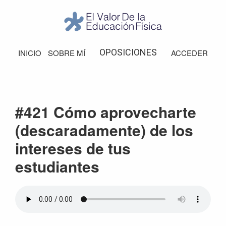
Saltar
Saltar
Saltar
Saltar
a
al
a
al
la
contenido
la
pie
El
Valor
navegación
principal
barra
de
OPOSICIONES
INICIO
SOBRE MÍ
ACCEDER
de
principal
lateral
página
la
Educación
principal
Física
#421 Cómo aprovecharte
(descaradamente) de los
intereses de tus
estudiantes