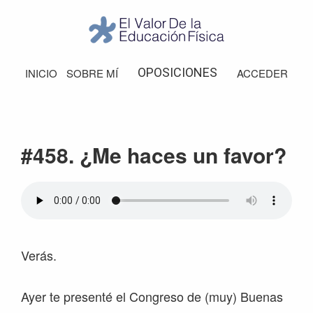
Saltar
Saltar
Saltar
Saltar
a
al
a
al
la
contenido
la
pie
El
Valor
navegación
principal
barra
de
OPOSICIONES
INICIO
SOBRE MÍ
ACCEDER
de
principal
lateral
página
la
Educación
principal
Física
#458. ¿Me haces un favor?
Verás.
Ayer te presenté el Congreso de (muy) Buenas