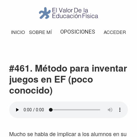
Saltar
Saltar
Saltar
Saltar
a
al
a
al
la
contenido
la
pie
El
Valor
navegación
principal
barra
de
OPOSICIONES
INICIO
SOBRE MÍ
ACCEDER
de
principal
lateral
página
la
Educación
principal
Física
#461. Método para inventar
juegos en EF (poco
conocido)
Mucho se habla de implicar a los alumnos en su