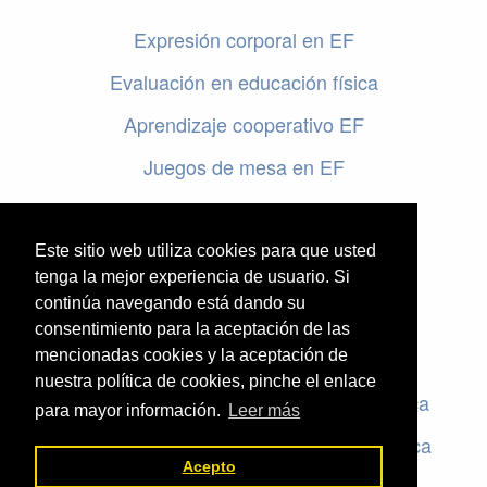
Expresión corporal en EF
Evaluación en educación física
Aprendizaje cooperativo EF
Juegos de mesa en EF
Programar en EF
Cursos online de educación física
Este sitio web utiliza cookies para que usted
tenga la mejor experiencia de usuario. Si
continúa navegando está dando su
Artículos destacados
consentimiento para la aceptación de las
mencionadas cookies y la aceptación de
Evaluación en educación física
nuestra política de cookies, pinche el enlace
Criterios de evaluación en educación física
para mayor información.
Leer más
Rúbricas de evaluación en educación física
Acepto