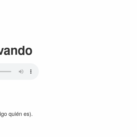
ovando
igo quién es).