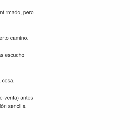
onfirmado, pero
ierto camino.
las escucho
a cosa.
re-venta) antes
ión sencilla