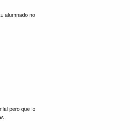
 tu alumnado no
ial pero que lo
as.