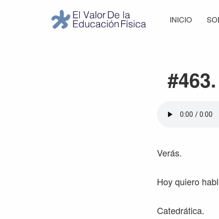
Saltar
Saltar
Saltar
Saltar
INICIO
SO
a
al
a
al
El
la
contenido
la
pie
Valor
navegación
principal
barra
de
de
principal
lateral
página
la
#463.
Educación
principal
Física
Verás.
Hoy quiero habl
Catedrática.