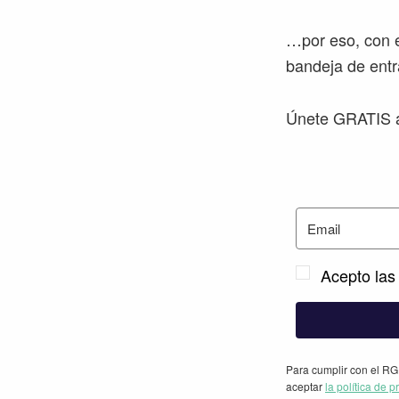
…por eso, con e
bandeja de entr
Únete GRATIS a
Acepto las 
Para cumplir con el RG
aceptar
la política de p