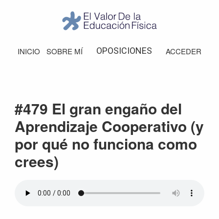
Saltar
Saltar
Saltar
Saltar
a
al
a
al
la
contenido
la
pie
El
Valor
navegación
principal
barra
de
OPOSICIONES
INICIO
SOBRE MÍ
ACCEDER
de
principal
lateral
página
la
Educación
principal
Física
#479 El gran engaño del
Aprendizaje Cooperativo (y
por qué no funciona como
crees)