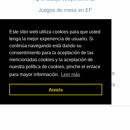
Juegos de mesa en EF
Programar en EF
Cursos online de educación física
Este sitio web utiliza cookies para que usted
tenga la mejor experiencia de usuario. Si
continúa navegando está dando su
Artículos destacados
consentimiento para la aceptación de las
mencionadas cookies y la aceptación de
Evaluación en educación física
nuestra política de cookies, pinche el enlace
Criterios de evaluación en educación física
para mayor información.
Leer más
Rúbricas de evaluación en educación física
Acepto
El valor de la Educación Física © 2026 ·
Legal
|
ACCEDER