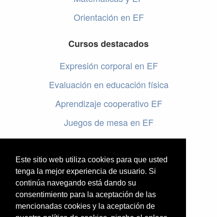
Orientación en EF
Cursos destacados
Expresión corporal en EF
Evaluación en educación física
Aprendizaje cooperativo EF
Juegos de mesa en EF
Programar en EF
Cursos online de educación física
Este sitio web utiliza cookies para que usted
tenga la mejor experiencia de usuario. Si
continúa navegando está dando su
Artículos destacados
consentimiento para la aceptación de las
Evaluación en educación física
mencionadas cookies y la aceptación de