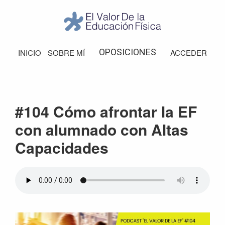
Saltar
Saltar
Saltar
Saltar
a
al
a
al
la
contenido
la
pie
El
Valor
navegación
principal
barra
de
OPOSICIONES
INICIO
SOBRE MÍ
ACCEDER
de
principal
lateral
página
la
Educación
principal
Física
#104 Cómo afrontar la EF
con alumnado con Altas
Capacidades