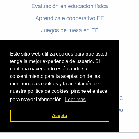
Evaluación en educación física
Aprendizaje cooperativo EF
Juegos de mesa en EF
Programar en EF
Cursos online de educación física
Este sitio web utiliza cookies para que usted
tenga la mejor experiencia de usuario. Si
continúa navegando está dando su
Artículos destacados
consentimiento para la aceptación de las
Evaluación en educación física
mencionadas cookies y la aceptación de
nuestra política de cookies, pinche el enlace
Criterios de evaluación en educación física
para mayor información.
Leer más
Rúbricas de evaluación en educación física
Acepto