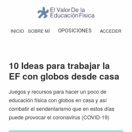
Saltar
Saltar
Saltar
Saltar
a
al
a
al
la
contenido
la
pie
El
Valor
navegación
principal
barra
de
OPOSICIONES
INICIO
SOBRE MÍ
ACCEDER
de
principal
lateral
página
la
Educación
principal
Física
10 Ideas para trabajar la
EF con globos desde casa
Juegos y recursos para hacer un poco de
educación física con globos en casa y así
combatir el sendentarismo que en estos días
puede provocar el coronavirus (COVID-19)