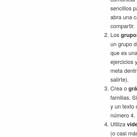
sencillos 
abra una c
compartir.
Los
grupo
un grupo d
que es una
ejercicios 
meta dentr
salirte).
Crea o
grá
familias. 
y un texto
número 4.
Utiliza
vid
(o casi má