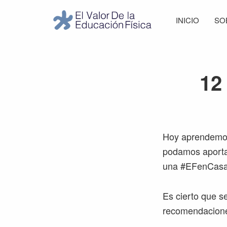
Saltar
Saltar
Saltar
Saltar
INICIO
SO
a
al
a
al
El
la
contenido
la
pie
Valor
navegación
principal
barra
de
de
principal
lateral
página
la
12
Educación
principal
Física
Hoy aprendemos 
podamos aportar
una #EFenCas
Es cierto que s
recomendaciones