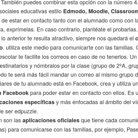
 También puedes combinar esta opción con la número 4
sociales educativas estilo
Edmodo, Moodle, Classroo
 de estar en contacto tanto con el alumnado como con las
iza, exprímelas. En caso contrario, plantéate el probarlas.
lo anterior te resulta atractivo, siempre nos quedará el
. utiliza este medio para comunicarte con las familias. 
co
escolar te facilite los correos en caso de no tenerlos. Un
estinatarios y nómbralos por la clase (grupo de 2ºA, grup
do te será más fácil mandar un correo al mismo grupo 
iliares de tu alumnado está en Facebook, crea y utiliza u
para poder estar en contacto con ellos. Es
n Facebook
y más enfocadas al ámbito del víd
icaciones específicas
e ser edpuzzle.
n son las
que tiene cada comun
aplicaciones oficiales
das) para comunicarse con las familias, por ejemplo, Pas