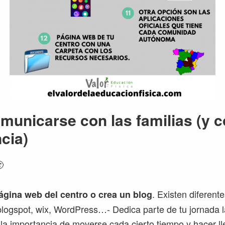
unicarse con las familias (y c
cia)

. Existen diferent
ágina web del centro o crea un blog
-blogspot, wix, WordPress…- Dedica parte de tu jornada l
la importancia de moverse cada cierto tiempo y hacer ll