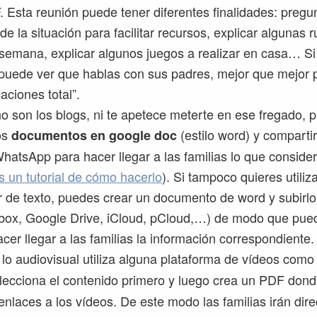
. Esta reunión puede tener diferentes finalidades: pregu
de la situación para facilitar recursos, explicar algunas r
 semana, explicar algunos juegos a realizar en casa… Si 
uede ver que hablas con sus padres, mejor que mejor p
aciones total”.
 no son los blogs, ni te apetece meterte en ese fregado,
os
(estilo word) y compartir
documentos en google doc
hatsApp para hacer llegar a las familias lo que conside
s un tutorial de cómo hacerlo
). Si tampoco quieres utiliz
 de texto, puedes crear un documento de word y subirl
box, Google Drive, iCloud, pCloud,…) de modo que pued
cer llegar a las familias la información correspondiente.
a lo audiovisual utiliza alguna plataforma de vídeos com
lecciona el contenido primero y luego crea un PDF donde
enlaces a los vídeos. De este modo las familias irán dire