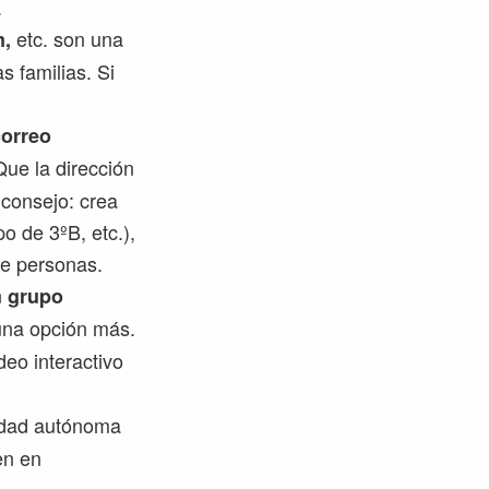
.
etc. son una
m,
 familias. Si
correo
Que la dirección
 consejo: crea
o de 3ºB, etc.),
de personas.
n
grupo
 una opción más.
eo interactivo
idad autónoma
en en