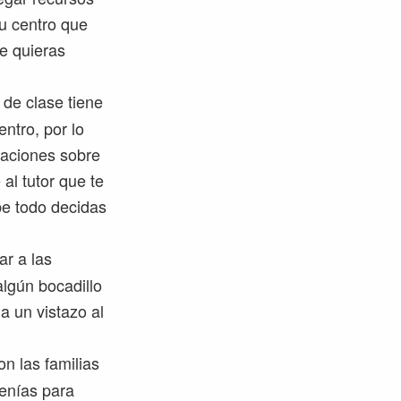
tu centro que
e quieras
de clase tiene
ntro, por lo
daciones sobre
 al tutor que te
be todo decidas
ar a las
algún bocadillo
a un vistazo al
n las familias
tenías para