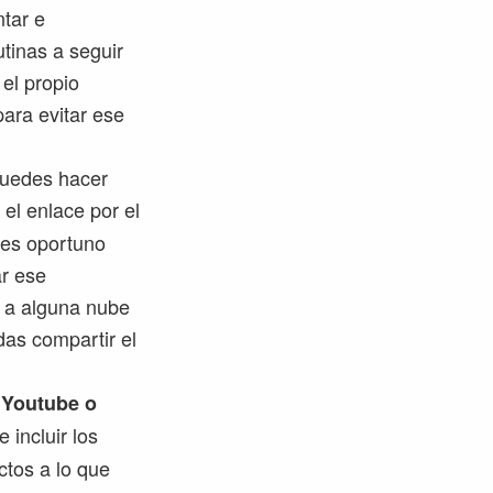
ntar e
utinas a seguir
el propio
ara evitar ese
 puedes hacer
 el enlace por el
res oportuno
ar ese
o a alguna nube
as compartir el
o
Youtube o
 incluir los
ctos a lo que