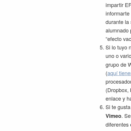
impartir EF
informarte 
durante la
alumnado p
“efecto vac
Si lo tuyo
uno o vari
grupo de W
(
aquí tiene
procesador
(Dropbox, 
enlace y ha
Si te gust
. Se
Vimeo
diferentes 