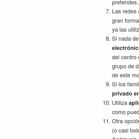
pretendes.
Las redes 
gran forma
ya las util
Si nada de 
electróni
del centro 
grupo de d
de este mo
Si los fam
privado e
Utiliza
apl
como pued
Otra opció
(o casi to
Andalucía.