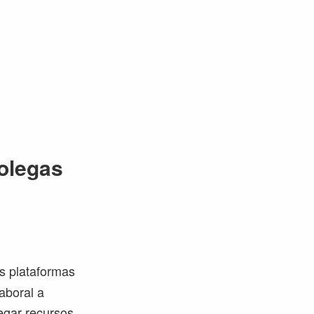
olegas
es plataformas
aboral a
egar recursos