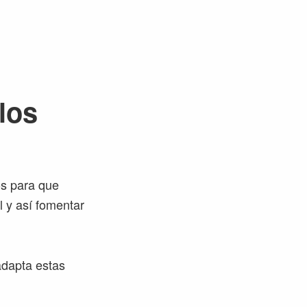
los
os para que
l y así fomentar
adapta estas