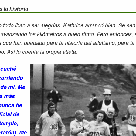
 la historia
 todo iban a ser alegrías. Kathrine arrancó bien. Se se
avanzando los kilómetros a buen ritmo. Pero entonces, 
que han quedado para la historia del atletismo, para la 
. Así lo cuenta la propia atleta.
scuché
corriendo
 de mí. Me
ara más
nunca he
ficial de
Semple,
aratón)
. Me