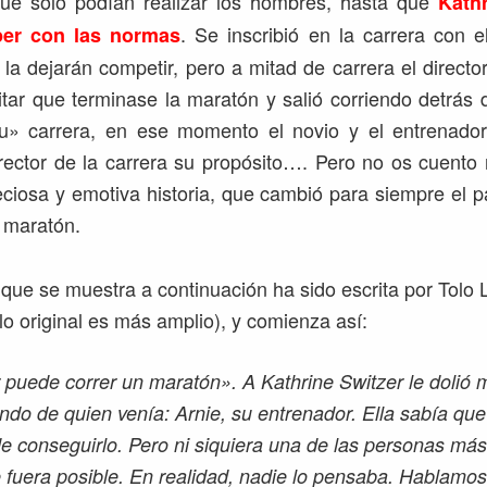
que sólo podían realizar los hombres, hasta que
Kath
. Se inscribió en la carrera con 
per con las normas
 la dejarán competir, pero a mitad de carrera el directo
vitar que terminase la maratón y salió corriendo detrás 
u» carrera, en ese momento el novio y el entrenador
irector de la carrera su propósito…. Pero no os cuent
eciosa y emotiva historia, que cambió para siempre el p
 maratón.
 que se muestra a continuación ha sido escrita por Tolo
ulo original es más amplio), y comienza así:
puede correr un maratón». A Kathrine Switzer le dolió
ndo de quien venía: Arnie, su entrenador. Ella sabía que 
e conseguirlo. Pero ni siquiera una de las personas más
 fuera posible. En realidad, nadie lo pensaba. Hablamo