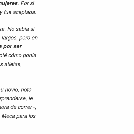
mujeres
. Por si
 y fue aceptada.
sa. No sabía si
 largos, pero en
a por ser
 Noté cómo ponía
 atletas,
u novio, notó
rprenderse, le
hora de correr»,
a Meca para los