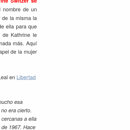
rine Switzer se
el nombre de un
r de la misma la
de ella para que
 de Kathrine le
o nada más. Aquí
apel de la mujer
 Leal en
Libertad
 mucho esa
no era cierto.
 cercanas a ella
s de 1967. Hace