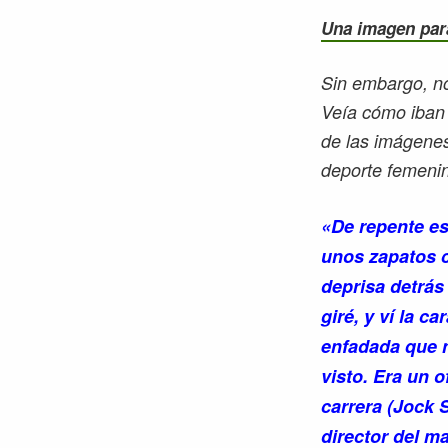
Una imagen para
Sin embargo, no
Veía cómo iban 
de las imágenes 
deporte femenino
«De repente e
unos zapatos 
deprisa detrás
giré, y ví la c
enfadada que 
visto. Era un o
carrera
(Jock 
director del m