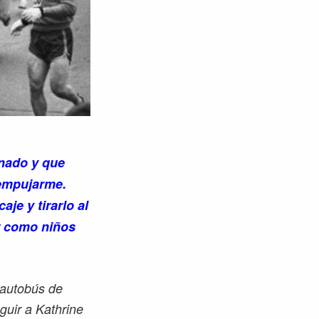
enado y que
 empujarme.
je y tirarlo al
er como niños
 autobús de
guir a Kathrine