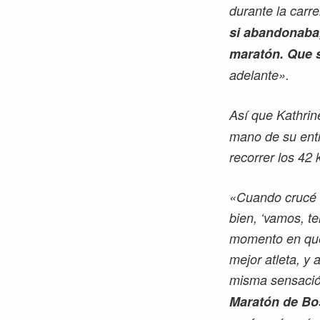
durante la carr
si abandonaba,
maratón. Que s
adelante».
Así que Kathrin
mano de su entr
recorrer los 42 
«Cuando crucé l
bien, ‘vamos, t
momento en que 
mejor atleta, y 
misma sensación
Maratón de Bos