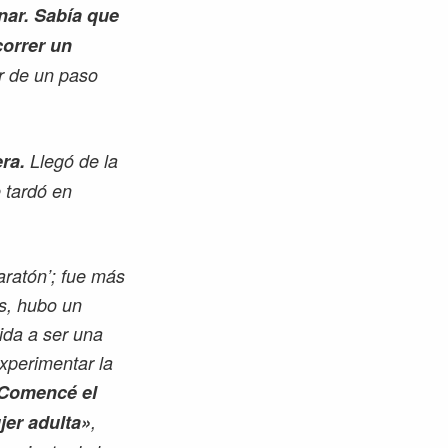
nar. Sabía que
correr un
ar de un paso
era.
Llegó de la
 tardó en
ratón’; fue más
os, hubo un
ida a ser una
experimentar la
Comencé el
jer adulta»
,