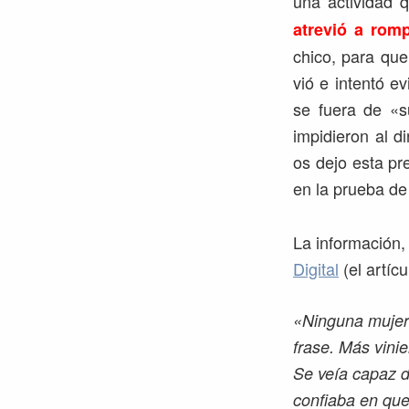
una actividad 
atrevió a rom
chico, para que
vió e intentó e
se fuera de «s
impidieron al d
os dejo esta pr
en la prueba de
La información,
Digital
(el artíc
«Ninguna mujer 
frase. Más vinie
Se veía capaz d
confiaba en que