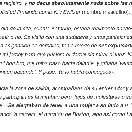
e registro, y
no decía absolutamente nada sobre las 
(nombre masculino)
solicitud firmando como K.V.Switzer
,
día de la cita, cuenta Kathrine, estaba realmente nervio
petir o no. Se vistió con una sudadera y unos pantalones
a asignación de dorsales, tenía miedo de
ser expulsad
í mi jersey para que pusiera el dorsal sin mirar el juez.
i hombro, me daba paso hacia delante, y gritaba ‘vamos
inuen pasando’. Y pasé. Ya lo había consegudo».
cia la zona de salida, acompañada de su entrenador y s
e participantes la miraban pero, lejos de molestarse o so
e.
«Se alegraban de tener a una mujer a su lado
a la 
rrancó la carrera, el maratón de Boston, algo así como L