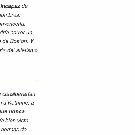
 incapaz
de
 hombres.
onvencerla.
ría correr un
ón de Boston.
Y
ia del atletismo
e considerarían
n a Kathrine, a
que nunca
a bien visto.
de normas de