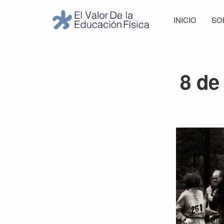
Saltar
Saltar
Saltar
INICIO
SO
a
al
al
El
la
contenido
pie
Valor
navegación
principal
de
de
principal
página
la
8 de
Educación
Física