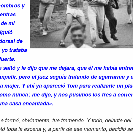
 hombros y
entras
 de mi
iguió
dorsal de
 yo trataba
fuerte.
 saltó y le dijo que me dejara, que él me había entr
mpetir, pero el juez seguía tratando de agarrarme y
 mujer. Y ahí ya apareció Tom para realizarle un placa
como nunca’, me dijo, y nos pusimos los tres a corr
una casa encantada».
se formó, obviamente, fue tremendo. Y todo, delante del
tó toda la escena y, a partir de ese momento, decidió se