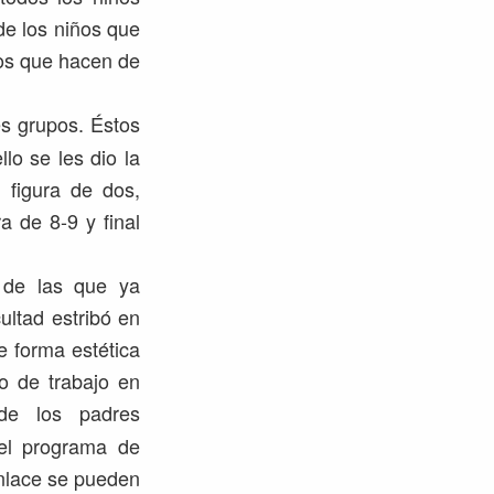
 de los niños que
ños que hacen de
es grupos. Éstos
lo se les dio la
, figura de dos,
ra de 8-9 y final
 de las que ya
ultad estribó en
e forma estética
io de trabajo en
de los padres
 el programa de
lace se pueden