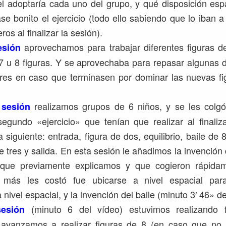
el adoptaría cada uno del grupo, y qué disposición esp
e bonito el ejercicio (todo ello sabiendo que lo iban a 
s al finalizar la sesión).
aprovechamos para trabajar diferentes figuras d
esión
7 u 8 figuras. Y se aprovechaba para repasar algunas d
ores en caso que terminasen por dominar las nuevas fi
realizamos grupos de 6 niños, y se les colgó
 sesión
segundo «ejercicio» que tenían que realizar al finaliz
a siguiente: entrada, figura de dos, equilibrio, baile de 
e tres y salida. En esta sesión le añadimos la invención
 que previamente explicamos y que cogieron rápidam
 más les costó fue ubicarse a nivel espacial pa
nivel espacial, y la invención del baile (minuto 3′ 46» de
(minuto 6 del vídeo) estuvimos realizando 
sesión
 avanzamos a realizar figuras de 8 (en caso que no 