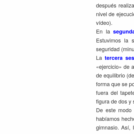
después realiz
nivel de ejecuc
vídeo).
En la
segund
Estuvimos la s
seguridad (minu
La
tercera se
«ejercicio» de 
de equilibrio (d
forma que se po
fuera del tapet
figura de dos y s
De este modo lo
habíamos hecho
gimnasio. Así, 