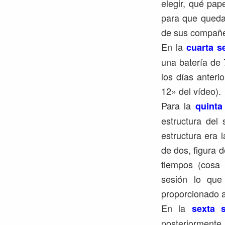
elegir, qué pap
para que quedas
de sus compañero
En la
cuarta s
una batería de 
los días anteri
12» del vídeo).
Para la
quinta
estructura del 
estructura era l
de dos, figura d
tiempos (cosa
sesión lo que
proporcionado a 
En la
sexta 
posteriormente