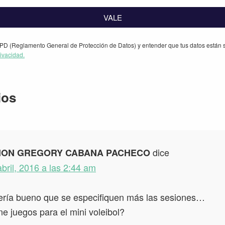
VALE
PD (Reglamento General de Protección de Datos) y entender que tus datos están s
rivacidad.
iones
ios
dice
HON GREGORY CABANA PACHECO
abril, 2016 a las 2:44 am
ería bueno que se especifiquen más las sesiones…
ne juegos para el mini voleibol?