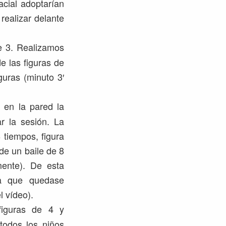
acial adoptarían
realizar delante
e 3. Realizamos
e las figuras de
guras (minuto 3′
 en la pared la
ar la sesión. La
8 tiempos, figura
 de un baile de 8
ente). De esta
ra que quedase
l vídeo).
figuras de 4 y
todos los niños