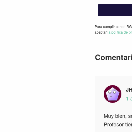
Para cumplir con el RG
aceptar
la política de p
Interacc
Comentar
con
los
lectores
J
1 
Muy bien, s
Profesor tie