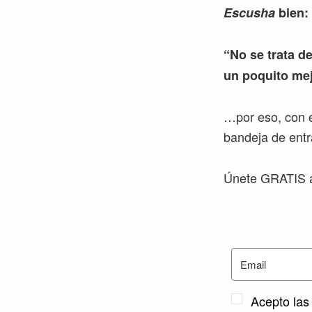
Escusha
bien:
“No se trata de
un poquito mej
…por eso, con e
bandeja de entr
Únete GRATIS a
Acepto las 