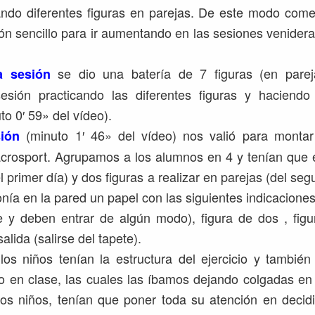
ando diferentes figuras en parejas. De este modo co
ión sencillo para ir aumentando en las sesiones venider
se dio una batería de 7 figuras (en pareja
a sesión
esión practicando las diferentes figuras y haciendo
to 0′ 59» del vídeo).
(minuto 1′ 46» del vídeo) nos valió para montar
sión
acrosport. Agrupamos a los alumnos en 4 y tenían que e
el primer día) y dos figuras a realizar en parejas (del seg
nía en la pared un papel con las siguientes indicaciones
e y deben entrar de algún modo), figura de dos , figur
alida (salirse del tapete).
s niños tenían la estructura del ejercicio y también
 en clase, las cuales las íbamos dejando colgadas en 
los niños, tenían que poner toda su atención en decidi