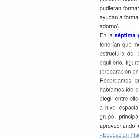
pudieran formar 
ayudan a formar
adorno).
En la
séptima 
tendrían que mo
estructura del 
equilibrio, figu
(preparación en 
Recordamos qu
habíamos ido co
elegir entre el
a nivel espacia
grupo princip
aprovechando q
«Educación Físi