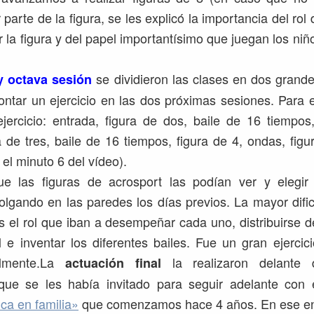
parte de la figura, se les explicó la importancia del rol
 la figura y del papel importantísimo que juegan los ni
se dividieron las clases en dos grand
y octava sesión
ntar un ejercicio en las dos próximas sesiones. Para el
ejercicio: entrada, figura de dos, baile de 16 tiempos
ra de tres, baile de 16 tiempos, figura de 4, ondas, figu
el minuto 6 del vídeo).
e las figuras de acrosport las podían ver y elegir
lgando en las paredes los días previos. La mayor dific
los el rol que iban a desempeñar cada uno, distribuirse d
l e inventar los diferentes bailes. Fue un gran ejercic
almente.La
la realizaron delante 
actuación final
ue se les había invitado para seguir adelante con
ca en familia»
que comenzamos hace 4 años. En ese en