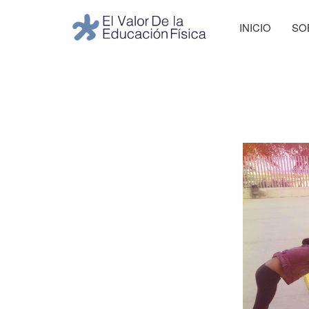
Saltar
Saltar
Saltar
INICIO
SO
a
al
al
El
la
contenido
pie
Valor
navegación
principal
de
de
principal
página
la
Educación
Física