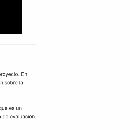
proyecto. En
ón sobre la
nque es un
a de evaluación.