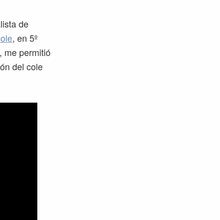
lista de
cole
, en 5º
, me permitió
ón del cole