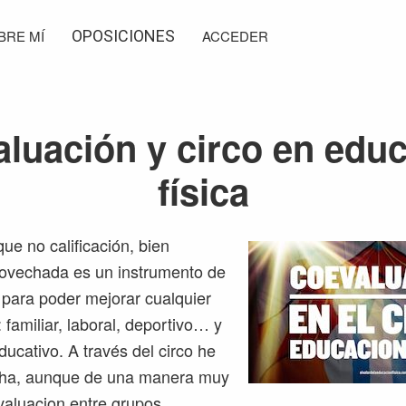
BRE MÍ
OPOSICIONES
ACCEDER
luación y circo en edu
física
ue no calificación, bien
rovechada es un instrumento de
d para poder mejorar cualquier
 familiar, laboral, deportivo… y
ducativo. A través del circo he
cha, aunque de una manera muy
evaluacion entre grupos.