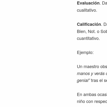
. D
Evaluación
cualitativo.
. D
Calificación
Bien, Not. o So
cuantitativo.
Ejemplo:
Un maestro obse
manos y verás c
tras el s
genial”
En ambas ocasio
niño con respec