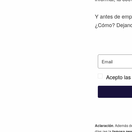
Y antes de empe
¿Cómo? Dejando
Acepto las 
Aclaración
. Además de
días (es la
famosa news