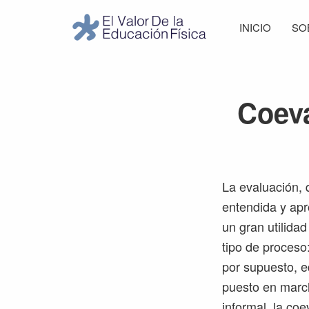
Saltar
Saltar
Saltar
Saltar
INICIO
SO
a
al
a
al
El
la
contenido
la
pie
Valor
navegación
principal
barra
de
de
principal
lateral
página
la
Coeva
Educación
principal
Física
La evaluación, q
entendida y ap
un gran utilida
tipo de proceso:
por supuesto, e
puesto en mar
informal, la co