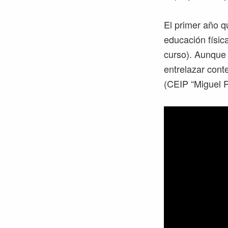
El primer año qu
educación física
curso). Aunque 
entrelazar cont
(CEIP “Miguel R