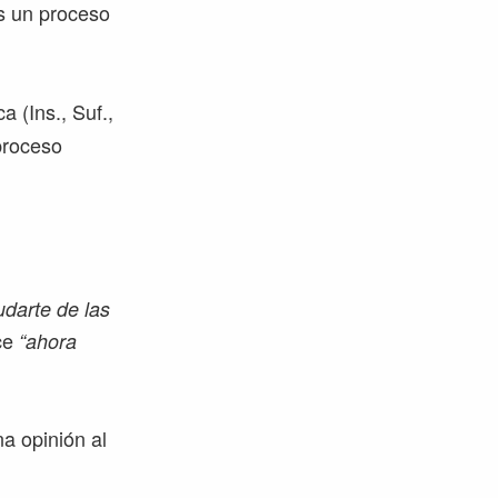
es un proceso
a (Ins., Suf.,
proceso
udarte de las
ice
“ahora
a opinión al