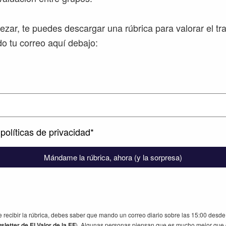
zar, te puedes descargar una rúbrica para valorar el tr
 tu correo aquí debajo:
políticas de privacidad*
Mándame la rúbrica, ahora (y la sorpresa)
 recibir la rúbrica, debes saber que mando un correo diario sobre las 15:00 desd
letter de El Valor de la EF
). Algunas personas piensan que es mucho mejor que 