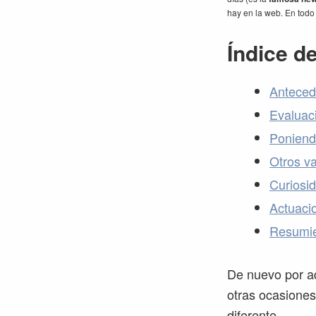
hay en la web. En todo 
Índice d
Anteced
Evaluac
Poniendo
Otros v
Curiosi
Actuacio
Resumie
De nuevo por aq
otras ocasiones
diferente.