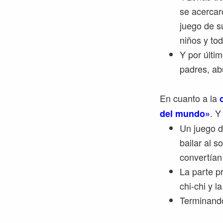
se acercar
juego de s
niños y to
Y por últi
padres, ab
En cuanto a la
. Y
del mundo»
Un juego d
bailar al 
convertían
La parte p
chi-chi y l
Terminando