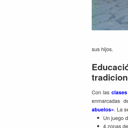
sus hijos.
Educació
tradicio
Con las
clases
enmarcadas de
. La s
abuelos»
Un juego d
4 zonas de