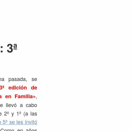
: 3ª
na pasada, se
3ª edición de
,
a en Familia»
e llevó a cabo
 2º y 1º (a las
5º se les invitó
. Como en años