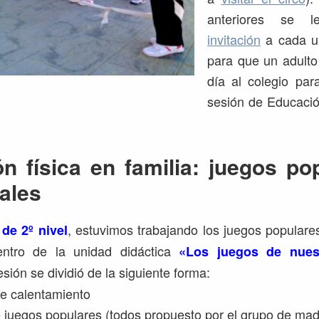
anteriores se 
invitación
a cada un
para que un adulto
día al colegio par
sesión de Educació
n física en familia: juegos po
nales
, estuvimos trabajando los juegos populares
 de 2º nivel
ntro de la unidad didáctica
«Los juegos de nues
esión se dividió de la siguiente forma:
e calentamiento
 juegos populares (todos propuesto por el grupo de ma