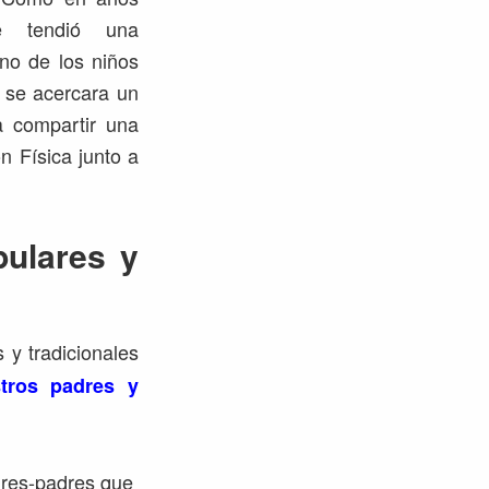
le tendió una
o de los niños
 se acercara un
a compartir una
n Física junto a
pulares y
 y tradicionales
tros padres y
dres-padres que