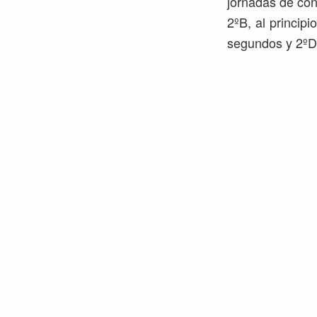
jornadas de con
2ºB, al princip
segundos y 2ºD