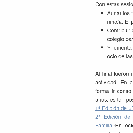
Con estas sesi
Aunar los 
niño/a. El 
Contribuir 
colegio pa
Y fomentar
ocio de las
Al final fueron
actividad. En 
forma ir conso
años, es tan pos
1ª Edición de «
2ª Edición de 
Familia»
En est