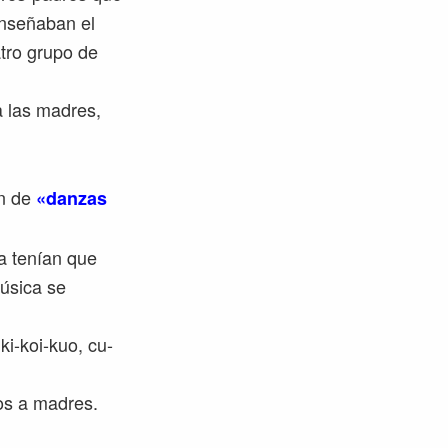
enseñaban el
atro grupo de
a las madres,
ón de
«danzas
a tenían que
música se
i-koi-kuo, cu-
os a madres.