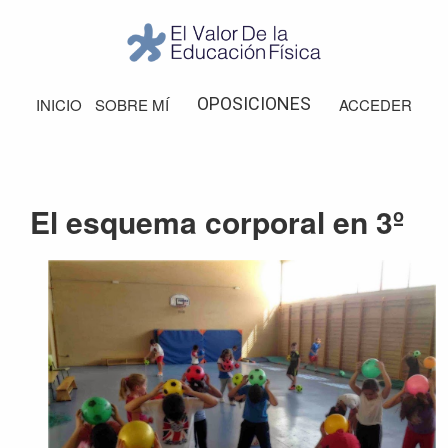
Saltar
Saltar
Saltar
a
al
al
la
contenido
pie
El
Valor
navegación
principal
de
OPOSICIONES
INICIO
SOBRE MÍ
ACCEDER
de
principal
página
la
Educación
Física
El esquema corporal en 3º