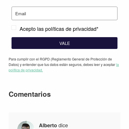
Acepto las políticas de privacidad*
VALE
Para cumplir con el RGPD (Reglamento General de Protección de
Datos) y entender que tus datos están seguros, debes leer y aceptar
la
política de privacidad.
Interacciones
Comentarios
con
los
lectores
dice
Alberto