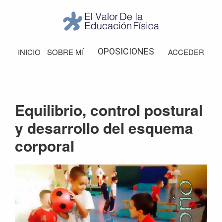
Saltar
Saltar
Saltar
Saltar
a
al
a
al
la
contenido
la
pie
El
Valor
navegación
principal
barra
de
OPOSICIONES
INICIO
SOBRE MÍ
ACCEDER
de
principal
lateral
página
la
Educación
principal
Física
Equilibrio, control postural
y desarrollo del esquema
corporal