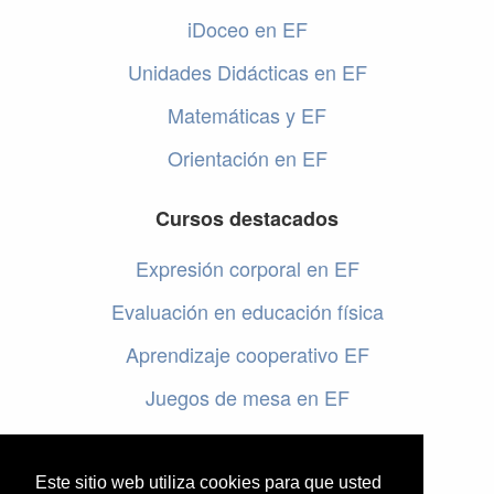
iDoceo en EF
Unidades Didácticas en EF
Matemáticas y EF
Orientación en EF
Cursos destacados
Expresión corporal en EF
Evaluación en educación física
Aprendizaje cooperativo EF
Juegos de mesa en EF
Programar en EF
Cursos online de educación física
Este sitio web utiliza cookies para que usted