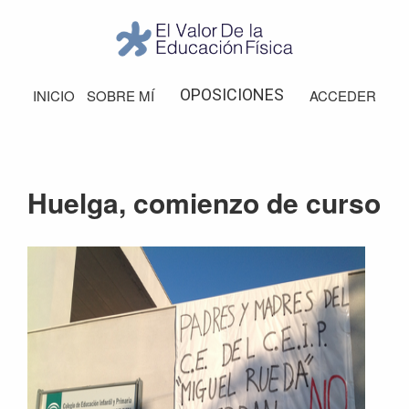
Saltar
Saltar
Saltar
Saltar
a
al
a
al
la
contenido
la
pie
El
Valor
navegación
principal
barra
de
OPOSICIONES
INICIO
SOBRE MÍ
ACCEDER
de
principal
lateral
página
la
Educación
principal
Física
Huelga, comienzo de curso