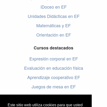
iDoceo en EF
Unidades Didácticas en EF
Matemáticas y EF
Orientación en EF
Cursos destacados
Expresión corporal en EF
Evaluación en educación física
Aprendizaje cooperativo EF
Juegos de mesa en EF
Programar en EF
Cursos online de educación física
Este sitio web utiliza cookies para que usted