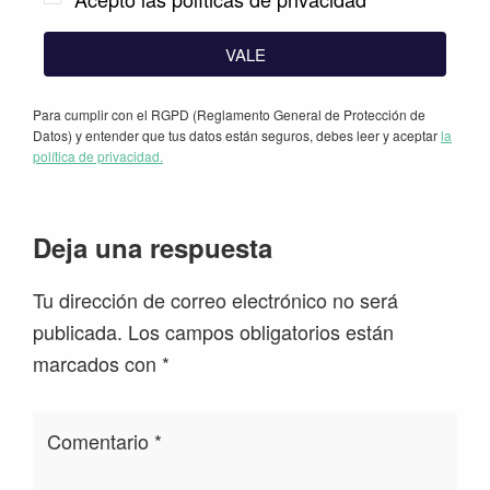
VALE
Para cumplir con el RGPD (Reglamento General de Protección de
Datos) y entender que tus datos están seguros, debes leer y aceptar
la
política de privacidad.
Interacciones
Deja una respuesta
con
Tu dirección de correo electrónico no será
los
publicada.
Los campos obligatorios están
lectores
marcados con
*